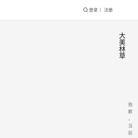
登录
注册
大
美
林
草
抱
歉
，
当
前